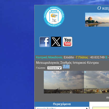
Ο και
Κεντρική Μακεδονία,
Ελλάδα
- Γ.Πλάτος :
40.631749
Β
Μετεωρολογικός Σταθμός Ιστορικού Κέντρου
Γλώσσα:
m
Περιεχόμενα
Αρχικές Σελίδες