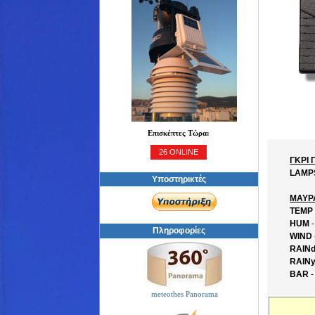
Επισκέπτες Τώρα:
26 ONLINE
ΓΚΡΙ 
LAMP
Υποστηρικτές
ΜΑΥΡ
TEMP
HUM
-
Πληροφορίες
WIND
RAIN
RAINy
BAR
-
meteothes Panorama