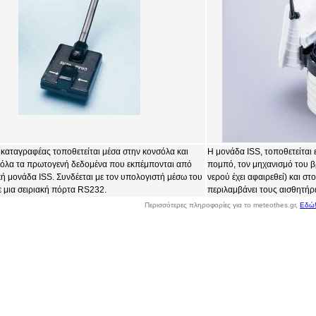
 καταγραφέας τοποθετείται μέσα στην κονσόλα και
Η μονάδα ISS, τοποθετείται ε
 όλα τα πρωτογενή δεδομένα που εκπέμπονται από
πομπό, τον μηχανισμό του β
κή μονάδα ISS. Συνδέεται με τον υπολογιστή μέσω του
νερού έχει αφαιρεθεί) και σ
 μια σειριακή πόρτα RS232.
περιλαμβάνει τους αισθητήρ
Περισσότερες πληροφορίες για το meteothes.gr,
Εδώ