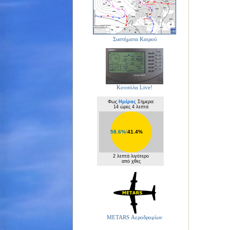
Συστήματα Καιρού
Κονσόλα Live!
Φως
Ημέρας
Σήμερα:
14 ώρες 4 λεπτά
58.6%
/
41.4%
2 λεπτά λιγότερο
από χθες
METARS Αεροδρομίων