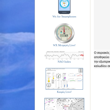
Wx for Smartphones
WX Μετρητές Live!
Ο σειριακός
αποθηκεύει
την εξωτερι
NAO Index
καλωδίου σε
Καιρός Live!