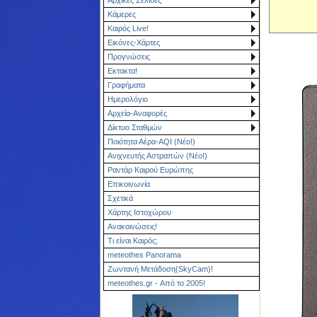
Κάμερες
Καιρός Live!
Εικόνες-Χάρτες
Προγνώσεις
Εκτακτα!
Γραφήματα
Ημερολόγιο
Αρχεία-Αναφορές
Δίκτυο Σταθμών
Ποιότητα Αέρα-AQI (Νέο!)
Ανιχνευτής Αστραπών (Νέο!)
Ραντάρ Καιρού Ευρώπης
Επικοινωνία
Σχετικά
Χάρτης Ιστοχώρου
Ανακοινώσεις!
Τι είναι Καιρός;
meteothes Panorama
Ζωντανή Μετάδοση(SkyCam)!
meteothes.gr - Από το 2005!