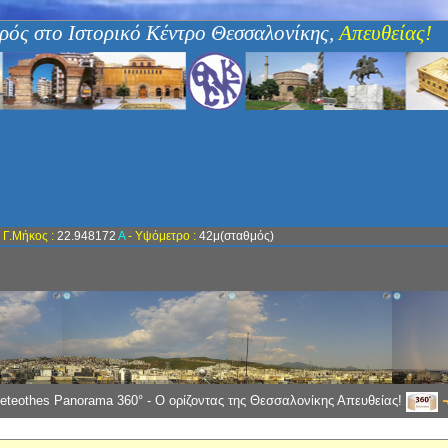
ρός στο Ιστορικό Κέντρο Θεσσαλονίκης,
Απευθείας!
-
Γ.Μήκος :
22.948172
Α
- Υψόμετρο :
42μ(σταθμός)
eteothes Panorama 360° - Ο ορίζοντας της Θεσσαλονίκης Απευθείας!