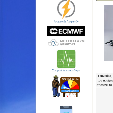
Ανιχνευτής Αστραπών
Σεισμική Δραστηριότητα
Η κονσόλα, 
που εκπέμπο
αποτελεί το