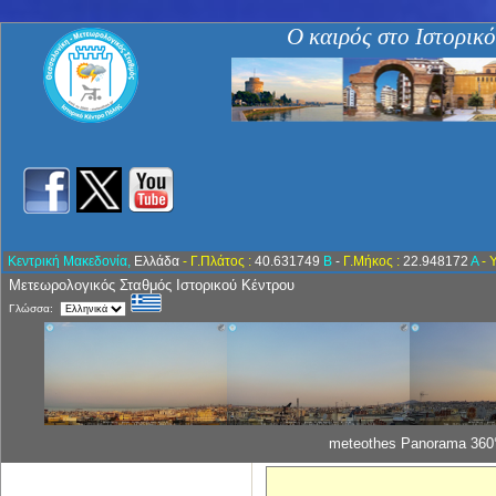
Ο καιρός στο Ιστορικ
Κεντρική Μακεδονία,
Ελλάδα
- Γ.Πλάτος :
40.631749
Β
-
Γ.Μήκος :
22.948172
Α
- 
Μετεωρολογικός Σταθμός Ιστορικού Κέντρου
Γλώσσα:
meteothes Panorama 360°