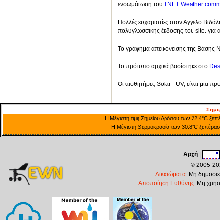
ενσωμάτωση του
TNET Weather commo
Πολλές ευχαριστίες στον Αγγελο Βιδάλ
πολυγλωσσικής έκδοσης του site. για 
Το γράφημα απεικόνεισης της Βάσης 
Το πρότυπο αρχικά βασίστηκε στο
Des
Οι αισθητήρες Solar - UV, είναι μια 
Σημε
Η Μέγιστη τιμή Σημείου Δρόσου των 22.4°C ξεπέ
Η Μέγιστη Θερμοκρασία των 30.8°C ξεπέρασε 
Αρχή
|
© 2005-202
Δικαιώματα:
Μη δημοσιεύ
Αποποίηση Ευθύνης:
Μη χρησι