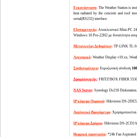
Εγκατάσταση
:
The Weather Station is inst
heat radiated by the concrete and roof insu
serial(RS232) interface.
Εξυπηρετητής
:
Αποκλειστικό Mini-PC 24
Windows 10 Pro-22H2 με δυνατότητα απομ
Μεταγωγέας Δεδομένων
:
TP-LINK TL-SG
Λογισμικό
:
Weather Display v10.xx, Weat
Συνδεσιμότητα
:
Ευρυζωνική σύνδεση
10
Δρομολογητής
:
FRITZ!BOX FIBER 5530
NAS Server
:
Synology Ds218 Diskstation
IP κάμερα Ουρανού
:
Hikvision DS-2DE5
Αναλογικό Βροχόμετρο
:
Χρησιμοποιείται
IP κάμερα Δρόμου
:
Hikvision DS-2CD1A
Θερμική προστασία
:
*24h Fan Aspirated 