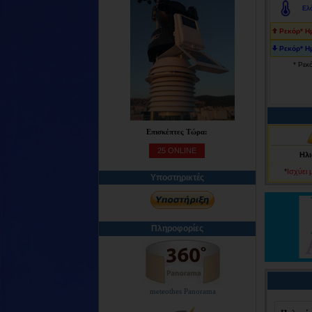
Ελ
Ρεκόρ* Η
Ρεκόρ* Η
* Ρεκ
Επισκέπτες Τώρα:
25 ONLINE
Ηλι
*
Ισχύει 
Υποστηρικτές
Πληροφορίες
meteothes Panorama