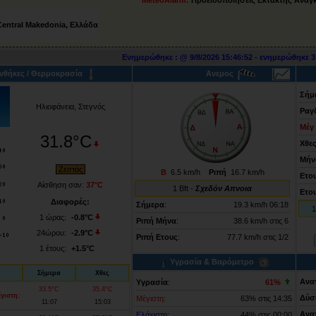
Central Makedonia, Ελλάδα
Ενημερώθηκε :
@
9/8/2026
15:46:52
- ενημερώθηκε
4
νθήκες / Θερμοκρασία
Ανεμος
Σήμ
Ηλιοφάνεια, Στεγνός
Ραγ
Μέ
31.8°C
Χθε
Μήν
Ζεστός
Β
6.5 km/h
Ριπή
16.7 km/h
Ετο
Αίσθηση σαν:
37°C
1
Bft -
Σχεδόν Απνοια
Ετο
Διαφορές:
Σήμερα
:
19.3 km/h
06:18
1
1 ώρας:
-0.8°C
Ριπή Μήνα
:
38.6 km/h στις 6
24ώρου:
-2.9°C
Ριπή Ετους
:
77.7 km/h στις 1/2
1 έτους:
+1.5°C
Υγρασία & Βαρόμετρο
Σήμερα
Χθες
Ανα
Υγρασία
:
61
%
33.5°C
35.4°C
γιστη:
Δύσ
Μέγιστη
:
63% στις 14:35
11:07
15:03
Ανα
Ελάχιστη
:
44% στις 00:00