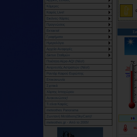
Κάμερες
Καιρός Live!
Εικόνες-Χάρτες
Προγνώσεις
Εκτακτα!
Συ
Γραφήματα
Ημερολόγιο
Αρχεία-Αναφορές
Δίκτυο Σταθμών
Ποιότητα Αέρα-AQI (Νέο!)
Ανιχνευτής Αστραπών (Νέο!)
Ραντάρ Καιρού Ευρώπης
Επικοινωνία
Σχετικά
Χάρτης Ιστοχώρου
Ανακοινώσεις!
Τι είναι Καιρός;
meteothes Panorama
Ζωντανή Μετάδοση(SkyCam)!
meteothes.gr - Από το 2005!
Μέ