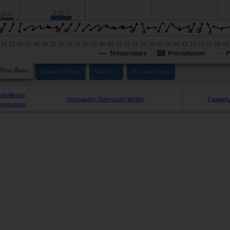
αλήθευση
Λεπτομερής Πρόγνωση WxSim
Γραφική
ογνώσεων