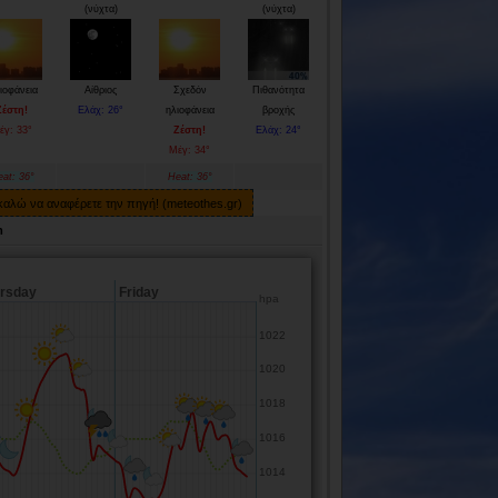
(νύχτα)
(νύχτα)
ιοφάνεια
Αίθριος
Σχεδόν
Πιθανότητα
Ζέστη!
Ελάχ: 26°
ηλιοφάνεια
βροχής
έγ: 33°
Ζέστη!
Ελάχ: 24°
Μέγ: 34°
at: 36°
Heat: 36°
ακαλώ να αναφέρετε την πηγή! (meteothes.gr)
m