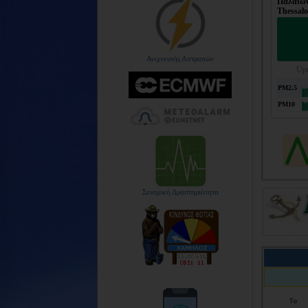
Ανιχνευτής Αστραπών
Σεισμική Δραστηριότητα
Tο