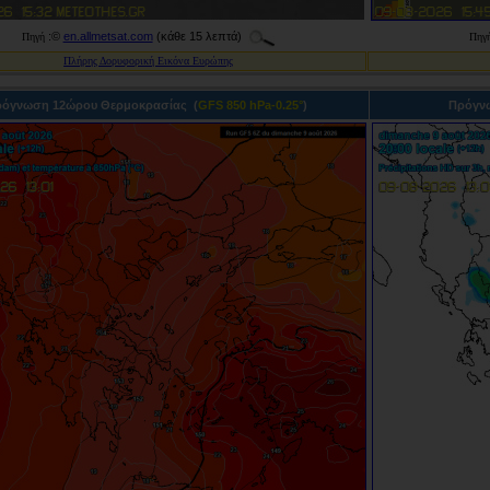
:©
en.allmetsat.com
(κάθε 15 λεπτά)
Πηγή
Πηγ
Πλήρης Δορυφορική Εικόνα Ευρώπης
όγνωση 12ώρου Θερμοκρασίας (
GFS 850 hPa-0.25°
)
Πρόγνω