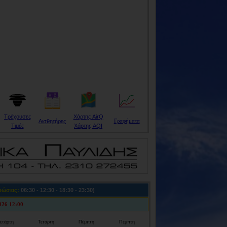
Τρέχουσες
Χάρτης AirQ
Αισθητήρες
Γραφήματα
Τιμές
Χάρτης AQI
ρώσεις:
06:30 - 12:30 - 18:30 - 23:30)
026 12:00
ετάρτη
Τετάρτη
Πέμπτη
Πέμπτη