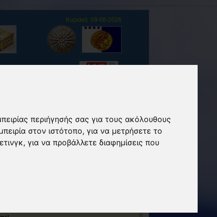
Κυριακή 09-08-2026
Επισκέπτες
(από 09/03/22)
Καλησπέρα!
μπειρίας περιήγησής σας για τους ακόλουθους
32°C
μπειρία στον ιστότοπο
,
για να μετρήσετε το
ετινγκ
,
για να προβάλλετε διαφημίσεις που
κης!