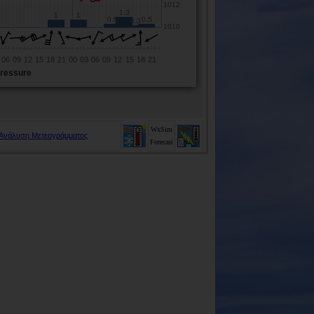
WxSim
 Ανάλυση Μετεογράμματος
Forecast