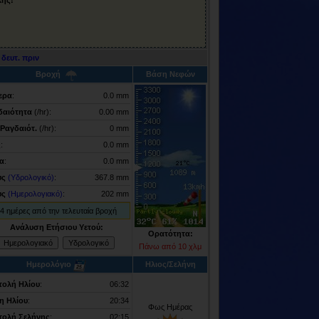
δευτ. πριν
Βροχή
Βάση Νεφών
ερα
:
0.0 mm
δαιότητα
(/hr):
0.00 mm
γ
Ραγδαιότ.
(/hr):
0 mm
ς
:
0.0 mm
α
:
0.0 mm
υς
(Υδρολογικό)
:
367.8 mm
υς
(Ημερολογιακό)
:
202 mm
4 ημέρες από την τελευταία βροχή
Ανάλυση Ετήσιου Υετού:
Ορατότητα:
Πάνω από 10 χλμ
Ημερολόγιο
Ηλιος/Σελήνη
τολή Ηλίου
:
06:32
η Ηλίου
:
20:34
Φως Ημέρας
τολή Σελήνης
:
02:15