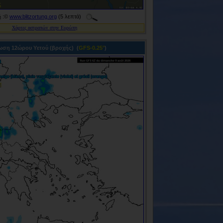
:©
www.blitzortung.org
(5 λεπτά)
ή
Χάρτες αστραπών στην Ευρώπη
ση 12ώρου Υετού (βροχής) (
GFS-0.25°
)