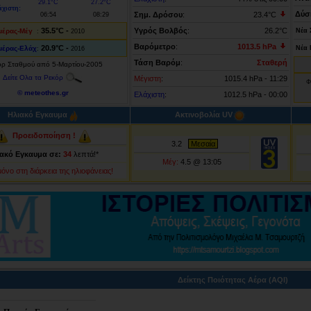
29.1°C
27.2°C
άχιστη:
Δύσ
Σημ. Δρόσου
:
23.4°C
06:54
08:29
35.5°C -
Υγρός Βολβός
:
26.2°C
μέρας-Μέγ
Νέα 
:
2010
Βαρόμετρο
:
1013.5 hPa
20.9°C -
μέρας-Ελάχ
Νέα 
:
2016
Τάση Βαρόμ
:
Σταθερή
όρ Σταθμού από 5-Μαρτίου-2005
Δείτε Ολα τα Ρεκόρ
Μέγιστη
:
1015.4 hPa
- 11:29
Φ
© meteothes.gr
Ελάχιστη
:
1012.5 hPa
- 00:00
Ηλιακό Εγκαυμα
Ακτινοβολία UV
Προειδοποίηση !
3.2
Μεσαία
ακό Εγκαυμα σε:
34
λεπτά!*
Μέγ:
4.5 @ 13:05
μόνο στη διάρκεια της ηλιοφάνειας!
Δείκτης Ποιότητας Αέρα (AQI)