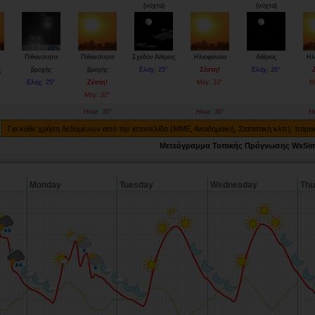
(νύχτα)
(νύχτα)
Πιθανότητα
Πιθανότητα
Σχεδόν Αίθριος
Ηλιοφάνεια
Αίθριος
Ηλ
ς
βροχής
βροχής
Ελάχ: 25°
Ζέστη!
Ελάχ: 26°
Ελάχ: 25°
Ζέστη!
Μέγ: 33°
Μ
Μέγ: 32°
Heat: 35°
Heat: 36°
He
Για κάθε χρήση δεδομένων από την ιστοσελίδα (ΜΜΕ, Ακαδημαική, Στατιστική κλπ), παρ
Μετεόγραμμα Τοπικής Πρόγνωσης WxSi