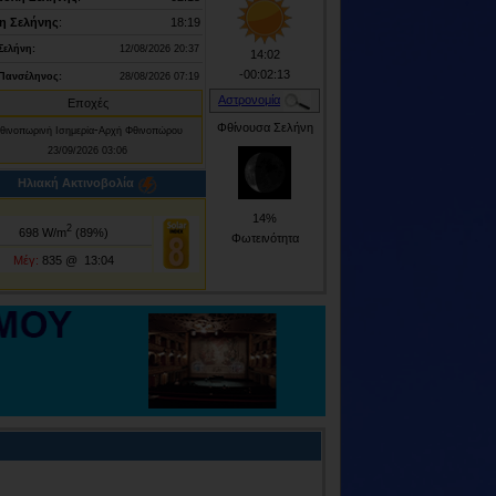
η Σελήνης
:
18:19
Σελήνη:
12/08/2026 20:37
14:02
-00:02:13
Πανσέληνος:
28/08/2026 07:19
Αστρονομία
Εποχές
Φθίνουσα Σελήνη
-
θινοπωρινή Ισημερία
Αρχή Φθινοπώρου
23/09/2026 03:06
Ηλιακή Ακτινοβολία
14%
2
698
W/m
(
89
%)
Φωτεινότητα
Μέγ:
835 @ 13:04