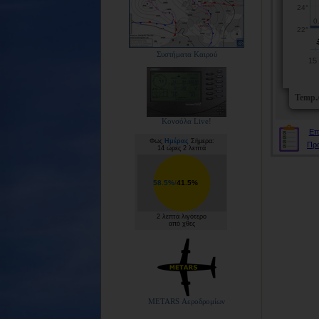
Συστήματα Καιρού
Κονσόλα Live!
Επ
Φως
Ημέρας
Σήμερα:
Πρ
14 ώρες 2 λεπτά
58.5%
/
41.5%
2 λεπτά λιγότερο
από χθες
METARS Αεροδρομίων