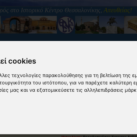
ρός στο Ιστορικό Κέντρο Θεσσαλονίκης,
Απευθείας!
εί cookies
-
Γ.Μήκος :
22.948172
Α
- Υψόμετρο :
42μ(σταθμός)
άλλες τεχνολογίες παρακολούθησης για τη βελτίωση της ε
ιτουργικότητα του ιστότοπου
,
για να παρέχετε καλύτερη ε
σίες μας και να εξατομικεύσετε τις αλληλεπιδράσεις μάρκ
eteothes Panorama 360° - Ο ορίζοντας της Θεσσαλονίκης Απευθείας!
MeteoAlarm:
Προειδοποιήσεις Εκτακτης Ανάγ