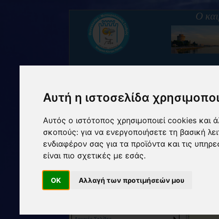
Ο και
Αυτή η ιστοσελίδα χρησιμοποι
Κεντρική Μακεδονία,
Ελλάδα
- Γ.Πλάτος :
40.631749
Β
Αυτός ο ιστότοπος χρησιμοποιεί cookies και 
Μετεωρολογικός Σταθμός Ιστορικού Κέντρου
σκοπούς:
για να ενεργοποιήσετε τη βασική λε
Γλώσσα:
ενδιαφέρον σας για τα προϊόντα και τις υπηρε
είναι πιο σχετικές με εσάς
.
OK
Αλλαγή των προτιμήσεών μου
m
Περιεχόμενα
Αρχικές Σελίδες