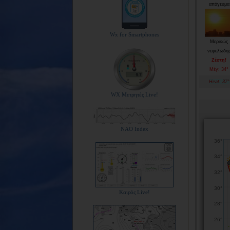
απόγευμα
Wx for Smartphones
Μερικώς
νεφελώδη
Ζέστη!
Μέγ: 34°
Heat: 37°
WX Μετρητές Live!
NAO Index
Καιρός Live!