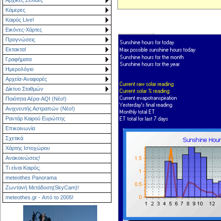
Κάμερες
Καιρός Live!
Εικόνες-Χάρτες
Προγνώσεις
Εκτακτα!
Γραφήματα
Ημερολόγιο
Αρχεία-Αναφορές
Δίκτυο Σταθμών
Ποιότητα Αέρα-AQI (Νέο!)
Ανιχνευτής Αστραπών (Νέο!)
Ραντάρ Καιρού Ευρώπης
Επικοινωνία
Σχετικά
Χάρτης Ιστοχώρου
Ανακοινώσεις!
Τι είναι Καιρός;
meteothes Panorama
Ζωντανή Μετάδοση(SkyCam)!
meteothes.gr - Από το 2005!