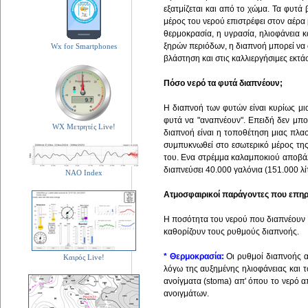
εξατμίζεται και από το χώμα. Τα φυτά
μέρος του νερού επιστρέφει στον αέρα 
θερμοκρασία, η υγρασία, ηλιοφάνεια κ
ξηρών περιόδων, η διαπνοή μπορεί να 
Wx for Smartphones
βλάστηση και στις καλλιεργήσιμες εκτάσ
Πόσο νερό τα φυτά διαπνέουν;
Η διαπνοή των φυτών είναι κυρίως μια
φυτά να "αναπνέουν". Επειδή δεν μπο
WX Μετρητές Live!
διαπνοή είναι η τοποθέτηση μιας πλα
συμπυκνωθεί στο εσωτερικό μέρος της
του. Ενα στρέμμα καλαμποκιού αποβάλλ
διαπνεύσει 40.000 γαλόνια (151.000 λί
NAO Index
Ατμοσφαιρικοί παράγοντες που επηρ
Η ποσότητα του νερού που διαπνέουν τ
καθορίζουν τους ρυθμούς διαπνοής.
* Θερμοκρασία:
Οι ρυθμοί διαπνοής αυ
Καιρός Live!
λόγω της αυξημένης ηλιοφάνειας και 
ανοίγματα (stoma) απ' όπου το νερό α
ανοιγμάτων.