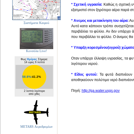
* Σχετική υγρασία:
Καθώς η σχετική υγ
εξατμιστεί στον ξηρότερο αέρα παρά σ
* Ανεμος και μετακίνηση του αέρα:
Αυξ
Συστήματα Καιρού
Αυτό κατα κάποιον τρόπο συσχετίζεται 
περιβάλλει το φύλλο. Αν δεν υπάρχει 
που περιβάλλει το φύλλο. Ο άνεμος θα
* Υπαρξη κορεσμένου(υγρού) χώματο
Κονσόλα Live!
Οταν υπάρχει έλλειψη υγρασίας, τα φ
Φως
Ημέρας
Σήμερα:
14 ώρες 6 λεπτά
λιγότερου νερού.
* Είδος φυτού:
Τα φυτά διαπνέουν ν
58.8%
/
41.2%
αποθηκεύουν πολύτιμο νερό διαπνέοντ
Πηγή:
http://ga.water.usgs.gov
2 λεπτά λιγότερο
από χθες
METARS Αεροδρομίων