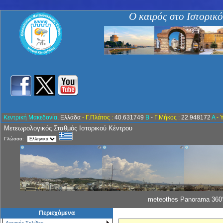
Ο καιρός στο Ιστορικ
Κεντρική Μακεδονία,
Ελλάδα
- Γ.Πλάτος :
40.631749
Β
-
Γ.Μήκος :
22.948172
Α
- 
Μετεωρολογικός Σταθμός Ιστορικού Κέντρου
Γλώσσα:
meteothes Panorama 360°
Περιεχόμενα
Αρχικές Σελίδες