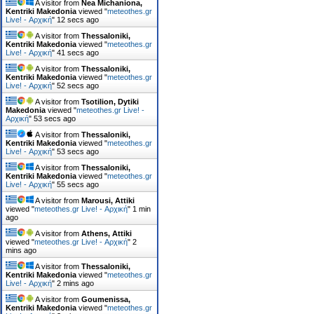
A visitor from
Nea Michaniona,
Kentriki Makedonia
viewed "
meteothes.gr
Live! - Αρχική
"
13 secs ago
A visitor from
Thessaloniki,
Kentriki Makedonia
viewed "
meteothes.gr
Live! - Αρχική
"
42 secs ago
A visitor from
Thessaloniki,
Kentriki Makedonia
viewed "
meteothes.gr
Live! - Αρχική
"
53 secs ago
A visitor from
Tsotilion, Dytiki
Makedonia
viewed "
meteothes.gr Live! -
Αρχική
"
54 secs ago
A visitor from
Thessaloniki,
Kentriki Makedonia
viewed "
meteothes.gr
Live! - Αρχική
"
54 secs ago
A visitor from
Thessaloniki,
Kentriki Makedonia
viewed "
meteothes.gr
Live! - Αρχική
"
56 secs ago
A visitor from
Marousi, Attiki
viewed "
meteothes.gr Live! - Αρχική
"
1 min
ago
A visitor from
Athens, Attiki
viewed "
meteothes.gr Live! - Αρχική
"
2
mins ago
A visitor from
Thessaloniki,
Kentriki Makedonia
viewed "
meteothes.gr
Live! - Αρχική
"
2 mins ago
A visitor from
Goumenissa,
Kentriki Makedonia
viewed "
meteothes.gr