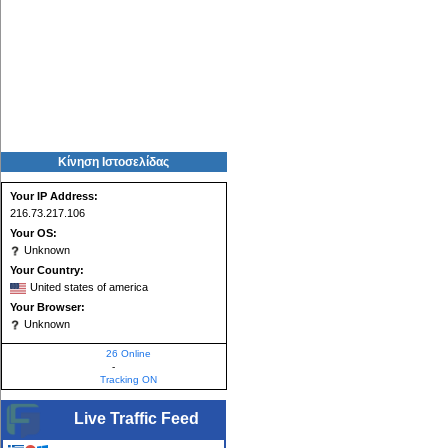
Κίνηση Ιστοσελίδας
Your IP Address:
216.73.217.106
Your OS:
Unknown
Your Country:
United states of america
Your Browser:
Unknown
26 Online
-
Tracking ON
Live Traffic Feed