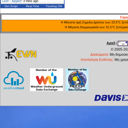
Live! - Αρχική
"
3 mins ago
Get Script
Real Time
Tracking ON
Σημε
Η Μέγιστη τιμή Σημείου Δρόσου των 23.5°C ξεπέ
Η Μέγιστη Θερμοκρασία των 31.5°C ξεπέρασε 
Αρχή
|
© 2005-202
Δικαιώματα:
Μη δημοσιεύ
Αποποίηση Ευθύνης:
Μη χρησι