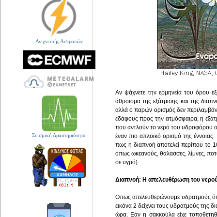
Ανιχνευτής Αστραπών
Αν ψάχνετε την ερμηνεία του όρου εξ
άθροισμα της εξάτμισης και της διαπ
αλλά ο παρών ορισμός δεν περιλαμβάνε
εδάφους προς την ατμόσφαιρα, η εξάτ
που αντλούν το νερό του υδροφόρου ορ
Σεισμική Δραστηριότητα
έναν πιο απλοϊκό ορισμό της έννοιας.
πως η διαπνοή αποτελεί περίπου το 1
όπως ωκεανούς, θάλασσες, λίμνες, ποτ
σε υγρό).
Διαπνοή: Η απελευθέρωση του νερο
Οπως απελευθερώνουμε υδρατμούς όταν 
εικόνα 2 δείχνει τους υδρατμούς της δ
ώρα. Εάν η σακκούλα είχε τοποθετηθ