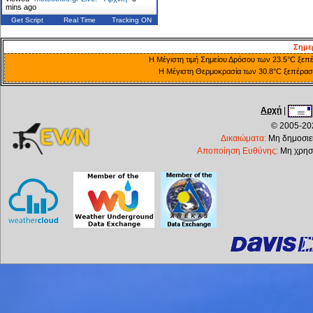
mins ago
Get Script
Real Time
Tracking ON
Σημε
Η Μέγιστη τιμή Σημείου Δρόσου των 23.5°C ξεπέ
Η Μέγιστη Θερμοκρασία των 30.8°C ξεπέρασε 
Αρχή
|
© 2005-202
Δικαιώματα:
Μη δημοσιεύ
Αποποίηση Ευθύνης:
Μη χρησι