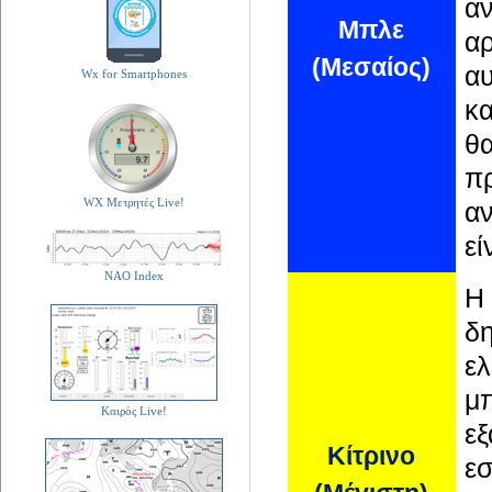
αν
Μπλε
αρ
(Μεσαίος)
αυ
Wx for Smartphones
κα
θ
π
WX Μετρητές Live!
αν
εί
NAO Index
Η
δη
ε
μ
Καιρός Live!
ε
Κίτρινο
εσ