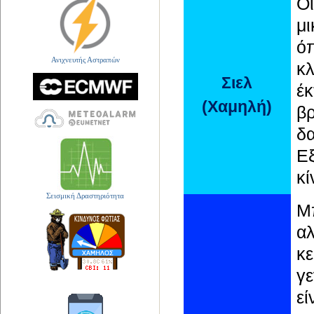
Ο
μι
ό
Ανιχνευτής Αστραπών
κ
Σιελ
έ
(Χαμηλή)
βρ
δ
Ε
κί
Σεισμική Δραστηριότητα
Μ
α
κε
γε
εί