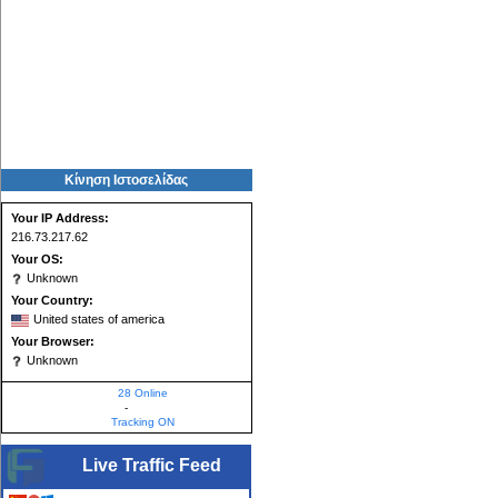
Κίνηση Ιστοσελίδας
Your IP Address:
216.73.217.62
Your OS:
Unknown
Your Country:
United states of america
Your Browser:
Unknown
28 Online
-
Tracking ON
Live Traffic Feed