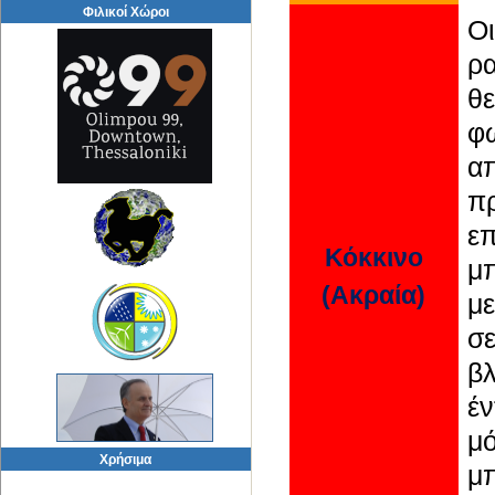
Φιλικοί Χώροι
Ο
ρα
θ
φ
α
π
ε
Κόκκινο
μπ
(Ακραία)
με
σ
βλ
έ
μό
Χρήσιμα
μπ