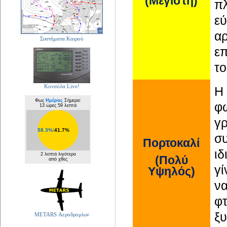
(Μέγιστη)
π
ε
αρ
Συστήματα Καιρού
ε
το
Κονσόλα Live!
Η
Φως
Ημέρας
Σήμερα:
φω
13 ώρες 59 λεπτά
γρ
58.3%
/
41.7%
σ
Πορτοκαλί
ι
2 λεπτά λιγότερο
(Πολύ
από χθες
γί
Υψηλός)
ν
φ
ξυ
METARS Αεροδρομίων