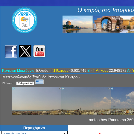
Ο καιρός στο Ιστορικ
Κεντρική Μακεδονία,
Ελλάδα
- Γ.Πλάτος :
40.631749
Β
-
Γ.Μήκος :
22.948172
Α
- 
Μετεωρολογικός Σταθμός Ιστορικού Κέντρου
Γλώσσα:
meteothes Panorama 360°
Περιεχόμενα
Αρχικές Σελίδες