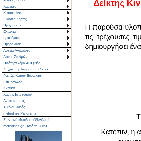
Δείκτης Κι
Κάμερες
Καιρός Live!
Εικόνες-Χάρτες
Η παρούσα υλοπο
Προγνώσεις
Εκτακτα!
τις τρέχουσες τ
Γραφήματα
Ημερολόγιο
δημιουργήσει ένα
Αρχεία-Αναφορές
Δίκτυο Σταθμών
Ποιότητα Αέρα-AQI (Νέο!)
Ανιχνευτής Αστραπών (Νέο!)
Ραντάρ Καιρού Ευρώπης
Επικοινωνία
Σχετικά
Χάρτης Ιστοχώρου
Ανακοινώσεις!
Τι είναι Καιρός;
meteothes Panorama
Τ
Ζωντανή Μετάδοση(SkyCam)!
meteothes.gr - Από το 2005!
Κατόπιν, η α