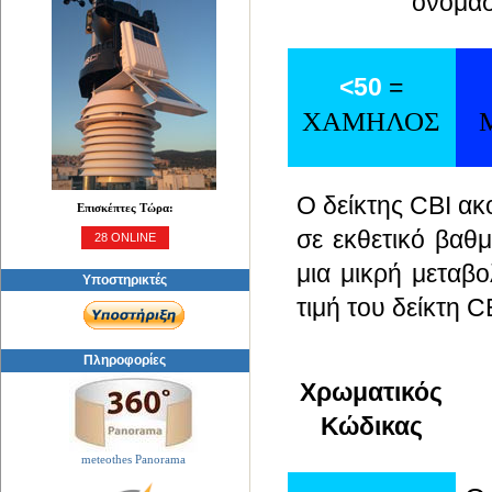
ονομασ
<50
=
ΧΑΜΗΛΟΣ
Ο δείκτης CBI ακ
Επισκέπτες Τώρα:
σε εκθετικό βαθμ
28 ONLINE
μια μικρή μεταβο
Υποστηρικτές
τιμή του δείκτη C
Πληροφορίες
Χρωματικός
Κώδικας
meteothes Panorama