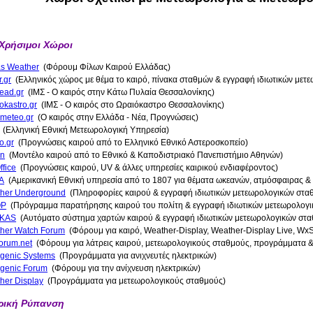
 Χρήσιμοι Χώροι
as Weather
(Φόρουμ Φίλων Καιρού Ελλάδας)
.gr
(Ελληνικός χώρος με θέμα το καιρό, πίνακα σταθμών & εγγραφή ιδιωτικών μετ
ead.gr
(ΙΜΣ - Ο καιρός στην Κάτω Πυλαία Θεσσαλονίκης)
okastro.gr
(ΙΜΣ - Ο καιρός στο Ωραιόκαστρο Θεσσαλονίκης)
hmeteo.gr
(Ο καιρός στην Ελλάδα - Νέα, Προγνώσεις)
(Ελληνική Εθνική Μετεωρολογική Υπηρεσία)
o.gr
(Προγνώσεις καιρού από το Ελληνικό Εθνικό Αστεροσκοπείο)
on
(Μοντέλο καιρού από το Εθνικό & Καποδιστριακό Πανεπιστήμιο Αθηνών)
ffice
(Προγνώσεις καιρού, UV & άλλες υπηρεσίες καιρικού ενδιαφέροντος)
A
(Αμερικανική Εθνική υπηρεσία από το 1807 για θέματα ωκεανών, ατμόσφαιρας &
her Underground
(Πληροφορίες καιρού & εγγραφή ιδιωτικών μετεωρολογικών στα
P
(Πρόγραμμα παρατήρησης καιρού του πολίτη & εγγραφή ιδιωτικών μετεωρολογ
KAS
(Αυτόματο σύστημα χαρτών καιρού & εγγραφή ιδιωτικών μετεωρολογικών στ
her Watch Forum
(Φόρουμ για καιρό, Weather-Display, Weather-Display Live, Wx
rum.net
(Φόρουμ για λάτρεις καιρού, μετεωρολογικούς σταθμούς, προγράμματα &
ogenic Systems
(Προγράμματα για ανιχνευτές ηλεκτρικών)
ogenic Forum
(Φόρουμ για την ανίχνευση ηλεκτρικών)
her Display
(Προγράμματα για μετεωρολογικούς σταθμούς)
ρική Ρύπανση