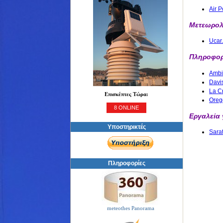
Air P
Μετεωρολ
Ucar
Πληροφορ
Ambi
Davi
La C
Επισκέπτες Τώρα:
Orego
8 ONLINE
Εργαλεία
Υποστηρικτές
Sara
Πληροφορίες
meteothes Panorama