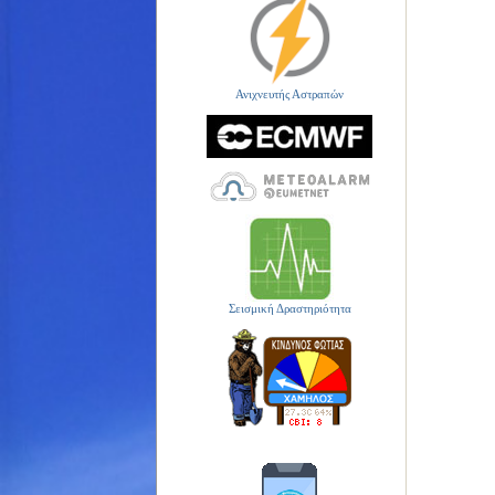
Ανιχνευτής Αστραπών
Σεισμική Δραστηριότητα