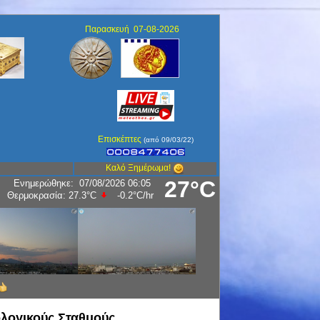
Παρασκευή 07-08-2026
Επισκέπτες
(από 09/03/22)
Καλό Ξημέρωμα!
27°C
Ενημερώθηκε
:
07/08/2026 06:05
Θερμοκρασία:
27.3°C
-0.2°C
/hr
λογικούς Σταθμούς