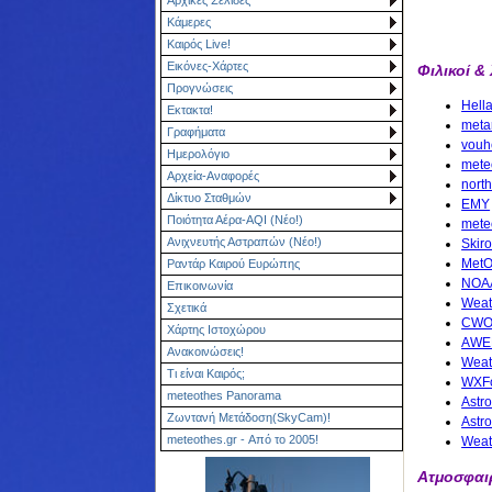
Κάμερες
Καιρός Live!
Εικόνες-Χάρτες
Φιλικοί &
Προγνώσεις
Hell
Εκτακτα!
metar
Γραφήματα
vouh
Ημερολόγιο
mete
Αρχεία-Αναφορές
nort
Δίκτυο Σταθμών
EMY
Ποιότητα Αέρα-AQI (Νέο!)
mete
Ανιχνευτής Αστραπών (Νέο!)
Skir
MetO
Ραντάρ Καιρού Ευρώπης
NOA
Επικοινωνία
Weat
Σχετικά
CWO
Χάρτης Ιστοχώρου
AWE
Ανακοινώσεις!
Weat
Τι είναι Καιρός;
WXFo
meteothes Panorama
Astr
Ζωντανή Μετάδοση(SkyCam)!
Astr
meteothes.gr - Από το 2005!
Weat
Ατμοσφαι