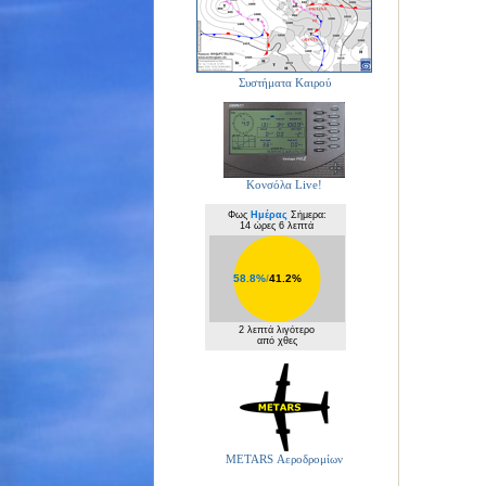
Συστήματα Καιρού
Κονσόλα Live!
Φως
Ημέρας
Σήμερα:
14 ώρες 6 λεπτά
58.8%
/
41.2%
2 λεπτά λιγότερο
από χθες
METARS Αεροδρομίων