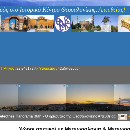
ρός στο Ιστορικό Κέντρο Θεσσαλονίκης,
Απευθείας!
-
Γ.Μήκος :
22.948172
Α
- Υψόμετρο :
42μ(σταθμός)
eteothes Panorama 360° - Ο ορίζοντας της Θεσσαλονίκης Απευθείας!
Χώροι σχετικοί με Μετεωρολογία & Μετεωρο