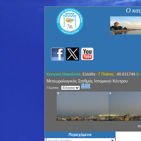
Ο και
Κεντρική Μακεδονία,
Ελλάδα
- Γ.Πλάτος :
40.631749
Β
Μετεωρολογικός Σταθμός Ιστορικού Κέντρου
Γλώσσα:
m
Περιεχόμενα
Αρχικές Σελίδες