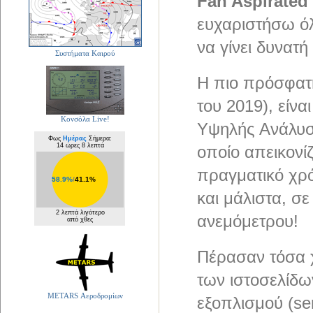
Fan Aspirated 
ευχαριστήσω όλ
να γίνει δυνατ
Συστήματα Καιρού
Η πιο πρόσφατ
του 2019), είν
Κονσόλα Live!
Υψηλής Ανάλυσ
Φως
Ημέρας
Σήμερα:
14 ώρες 8 λεπτά
οποίο απεικονί
πραγματικό χρό
58.9%
/
41.1%
και μάλιστα, σε
2 λεπτά λιγότερο
ανεμόμετρου!
από χθες
Πέρασαν τόσα χ
των ιστοσελίδων
METARS Αεροδρομίων
εξοπλισμού (se