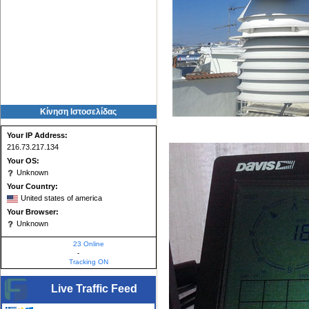
Κίνηση Ιστοσελίδας
Your IP Address:
216.73.217.134
Your OS:
Unknown
Your Country:
United states of america
Your Browser:
Unknown
23 Online
-
Tracking ON
Live Traffic Feed