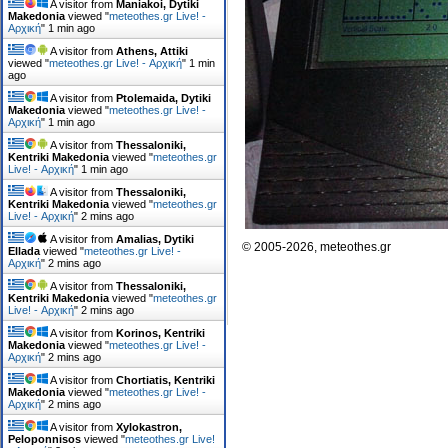
A visitor from
Maniakoi, Dytiki
Makedonia
viewed "
meteothes.gr Live! -
Αρχική
"
1 min ago
A visitor from
Athens, Attiki
viewed "
meteothes.gr Live! - Αρχική
"
1 min
ago
A visitor from
Ptolemaida, Dytiki
Makedonia
viewed "
meteothes.gr Live! -
Αρχική
"
1 min ago
A visitor from
Thessaloniki,
Kentriki Makedonia
viewed "
meteothes.gr
Live! - Αρχική
"
1 min ago
A visitor from
Thessaloniki,
Kentriki Makedonia
viewed "
meteothes.gr
Live! - Αρχική
"
2 mins ago
A visitor from
Amalias, Dytiki
© 2005-2026, meteothes.gr
Ellada
viewed "
meteothes.gr Live! -
Αρχική
"
2 mins ago
A visitor from
Thessaloniki,
Kentriki Makedonia
viewed "
meteothes.gr
Live! - Αρχική
"
2 mins ago
A visitor from
Korinos, Kentriki
Makedonia
viewed "
meteothes.gr Live! -
Αρχική
"
2 mins ago
A visitor from
Chortiatis, Kentriki
Makedonia
viewed "
meteothes.gr Live! -
Αρχική
"
3 mins ago
A visitor from
Xylokastron,
Peloponnisos
viewed "
meteothes.gr Live!