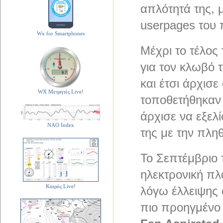
απλότητά της,
userpages του 
Wx for Smartphones
Μέχρι το τέλος 
για τον κλωβό 
και έτσι άρχισε
WX Μετρητές Live!
τοποθετήθηκαν κ
άρχισε να εξελ
NAO Index
της με την πλ
Το Σεπτέμβριο 
ηλεκτρονική πλ
Καιρός Live!
λόγω έλλειψης 
πιο προηγμένο