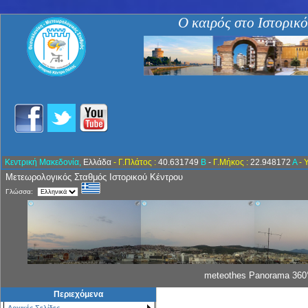
Ο καιρός στο Ιστορικ
Κεντρική Μακεδονία,
Ελλάδα
- Γ.Πλάτος :
40.631749
Β
-
Γ.Μήκος :
22.948172
Α
- 
Μετεωρολογικός Σταθμός Ιστορικού Κέντρου
Γλώσσα:
meteothes Panorama 360°
Περιεχόμενα
Αρχικές Σελίδες