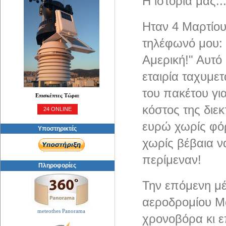
Η ιστορία μας..
Ηταν 4 Μαρτίου
τηλέφωνό μου: 
Αμερική!" Αυτό
εταιρία ταχυμ
του πακέτου γι
Επισκέπτες Τώρα:
κόστος της διε
24 ONLINE
ευρώ χωρίς φόρ
Υποστηρικτές
χωρίς βέβαια ν
περίμεναν!
Πληροφορίες
Την επόμενη μέ
αεροδρομίου Μα
meteothes Panorama
χρονοβόρα κι ε