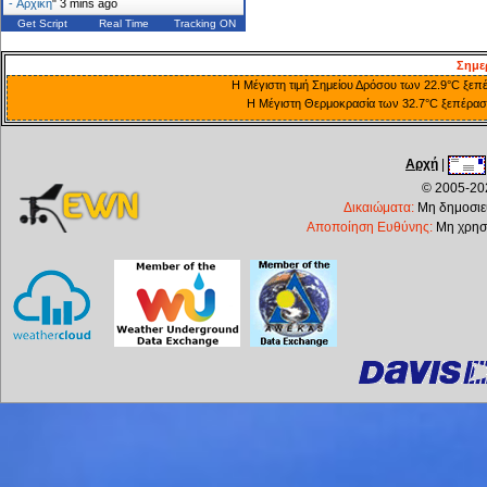
- Αρχική
"
3 mins ago
Get Script
Real Time
Tracking ON
Σημε
Η Μέγιστη τιμή Σημείου Δρόσου των 22.9°C ξεπέ
Η Μέγιστη Θερμοκρασία των 32.7°C ξεπέρασε 
Αρχή
|
© 2005-202
Δικαιώματα:
Μη δημοσιεύ
Αποποίηση Ευθύνης:
Μη χρησι