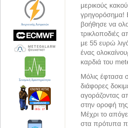
μερικούς κακού
γρηγορόσημα! 
βοήθησε να ολο
Ανιχνευτής Αστραπών
τρικλοποδιές α
με 55 ευρώ λιγ
ένας ολοκαίνου
καρδιά του met
Μόλις έφτασα σ
Σεισμική Δραστηριότητα
διάφορες δοκιμ
αγοράζοντας απ
στην οροφή της
Μέχρι το απόγε
στα πρότυπα π