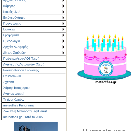
Κάμερες
Καιρός Live!
Εικόνες-Χάρτες
Προγνώσεις
Εκτακτα!
Γραφήματα
Ημερολόγιο
Αρχεία-Αναφορές
Δίκτυο Σταθμών
Ποιότητα Αέρα-AQI (Νέο!)
Ανιχνευτής Αστραπών (Νέο!)
Ραντάρ Καιρού Ευρώπης
Επικοινωνία
Σχετικά
Χάρτης Ιστοχώρου
Ανακοινώσεις!
Τι είναι Καιρός;
meteothes Panorama
Ζωντανή Μετάδοση(SkyCam)!
meteothes.gr - Από το 2005!