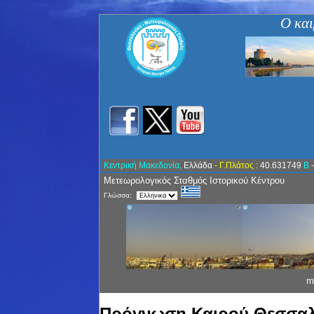
Ο και
Κεντρική Μακεδονία,
Ελλάδα
- Γ.Πλάτος :
40.631749
Β
Μετεωρολογικός Σταθμός Ιστορικού Κέντρου
Γλώσσα:
m
Πρόγνωση Καιρού Θεσσαλ