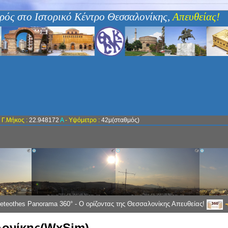
ρός στο Ιστορικό Κέντρο Θεσσαλονίκης,
Απευθείας!
-
Γ.Μήκος :
22.948172
Α
- Υψόμετρο :
42μ(σταθμός)
eteothes Panorama 360° - Ο ορίζοντας της Θεσσαλονίκης Απευθείας!
ονίκης(WxSim)