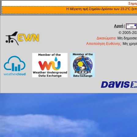
Σημε
Η Μέγιστη τιμή Σημείου Δρόσου των 23.2°C ξεπ
Αρχή
|
© 2005-202
Δικαιώματα:
Μη δημοσιεύ
Αποποίηση Ευθύνης:
Μη χρησι