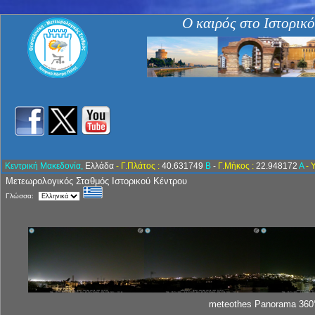
Ο καιρός στο Ιστορικ
Κεντρική Μακεδονία,
Ελλάδα
- Γ.Πλάτος :
40.631749
Β
-
Γ.Μήκος :
22.948172
Α
- 
Μετεωρολογικός Σταθμός Ιστορικού Κέντρου
Γλώσσα:
meteothes Panorama 360°