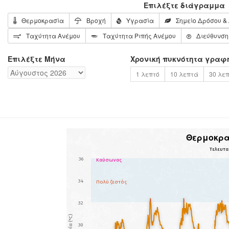
Επιλέξτε διάγραμμα
Θερμοκρασία
Βροχή
Υγρασία
Σημείο Δρόσου &
Ταχύτητα Ανέμου
Ταχύτητα Ριπής Ανέμου
Διεύθυνση
Επιλέξτε Μήνα
Χρονική πυκνότητα γρα
1 λεπτό
10 λεπτά
30 λε
Θερμοκρ
Τελευτα
36
Καύσωνας
34
Πολύ ζεστός
32
30